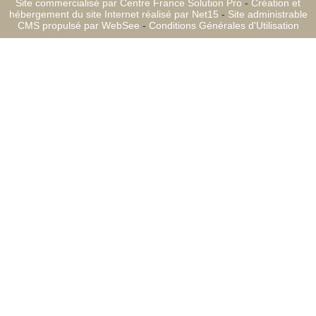
Site commercialisé par Centre France Solution Pro
-
Création et
hébergement du site Internet réalisé par Net15
-
Site administrable
CMS propulsé par WebSee
-
Conditions Générales d'Utilisation